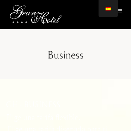
Business
GH
-
BUSINESS
Elige
una
tarifa
flexible.
Elige
una
tarifa
diseñada
para
ti.