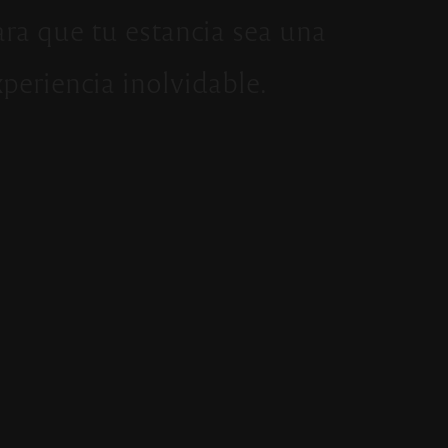
ara
que
tu
estancia
sea
una
xperiencia
inolvidable.