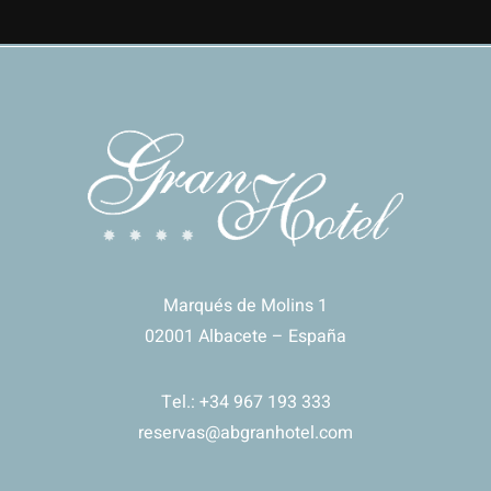
Marqués de Molins 1
02001
Albacete
– España
Tel.: +34
967
193 333
reservas@abgranhotel.com